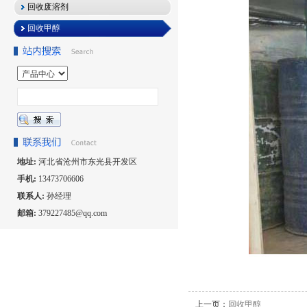
回收废溶剂
回收甲醇
地址:
河北省沧州市东光县开发区
手机:
13473706606
联系人:
孙经理
邮箱:
379227485@qq.com
上一页：
回收甲醇