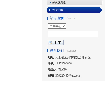
回收废溶剂
回收甲醇
地址:
河北省沧州市东光县开发区
手机:
13473706606
联系人:
孙经理
邮箱:
379227485@qq.com