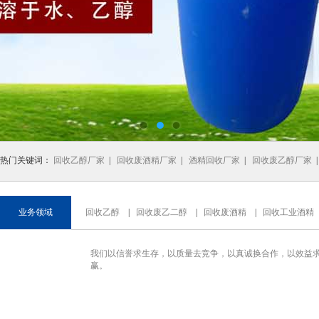
热门关键词：
回收乙醇厂家
|
回收废酒精厂家
|
酒精回收厂家
|
回收废乙醇厂家
业务领域
回收乙醇
|
回收废乙二醇
|
回收废酒精
|
回收工业酒精
我们以信誉求生存，以质量去竞争，以真诚换合作，以效益求
赢。