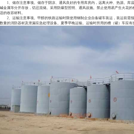
1、储存注意事项。储存于阴凉、通风良好的专用库房内，远离火种、热源。库温不
碱金属等分开存放，切忌混储。采用防爆型照明、通风设施。禁止使用易产生火花的
适的收容材料。
2、运输注意事项。甲醇的铁路运输时限使用钢制企业自备罐车装运，装运前需报
数量的消防器材及泄漏应急处理设备。夏季早晚运输。运输时所用的槽（罐）车应有