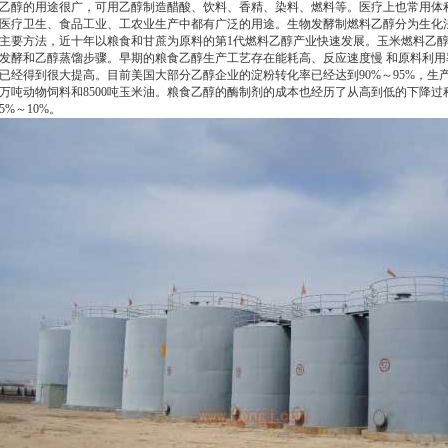
乙醇的用途很广，可用乙醇制造醋酸、饮料、香精、染料、燃料等。医疗上也常用体积分
医疗卫生、食品工业、工农业生产中都有广泛的用途。生物发酵制燃料乙醇分为生化
主要方法，近十年以粮食和甘蔗为原料的第1代燃料乙醇产业快速发展。玉米燃料乙
发酵和乙醇蒸馏步骤。早期的粮食乙醇生产工艺存在能耗高、反应速度慢 和原料利
已经得到很大提高。目前美国大部分乙醇企业的淀粉转化率已经达到90%～95%，生产
万吨动物饲料和8500吨玉米油。粮食乙醇的酶制剂的成本也经历了从高到低的下降过程
5%～10%。