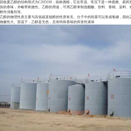
回收废乙醇的结构简式为C2H5OH，俗称酒精，它在常温、常压下是一种易燃、易
快的香味，并略带刺激性。乙醇的用途，可用乙醇来制造醋酸、饮料、香精、染料、燃
醇作消毒剂等。
乙醇的物理性质主要与其低碳直链醇的性质有关。分子中的羟基可以形成氢键，因此
物极性大。室温下，乙醇是无色，且有特殊香味的挥发性液体