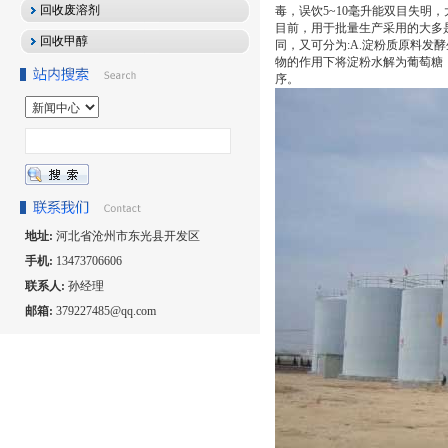
回收废溶剂
毒，误饮5~10毫升能双目失明
目前，用于批量生产采用的大多
回收甲醇
同，又可分为:A.淀粉质原料发
物的作用下将淀粉水解为葡萄糖
序。
地址:
河北省沧州市东光县开发区
手机:
13473706606
联系人:
孙经理
邮箱:
379227485@qq.com