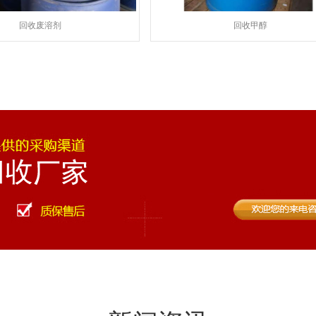
回收废溶剂
回收甲醇